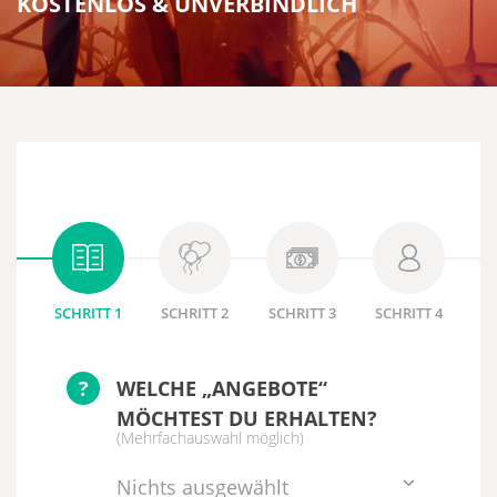
KOSTENLOS & UNVERBINDLICH
SCHRITT 1
SCHRITT 2
SCHRITT 3
SCHRITT 4
?
WELCHE „ANGEBOTE“
MÖCHTEST DU ERHALTEN?
(Mehrfachauswahl möglich)
Nichts ausgewählt