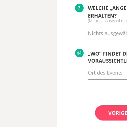
?
WELCHE „ANGE
ERHALTEN?
(Mehrfachauswahl mög
Nichts ausgewäh
„WO“ FINDET D
VORAUSSICHTLI
VORIGE