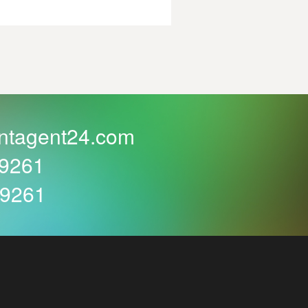
ntagent24.com
59261
59261