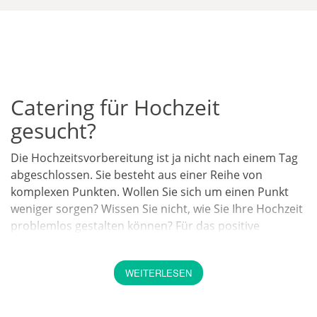
Catering für Hochzeit
gesucht?
Die Hochzeitsvorbereitung ist ja nicht nach einem Tag
abgeschlossen. Sie besteht aus einer Reihe von
komplexen Punkten. Wollen Sie sich um einen Punkt
weniger sorgen? Wissen Sie nicht, wie Sie Ihre Hochzeit
problemlos gestalten können? Für das positive
Ambiente einer Hochzeit sorgen primär zwei Dinge:
Musik und Essen. Wir wollen Ihnen helfen, mühelos das
WEITERLESEN
beste für Sie zu finden. Benötigen Sie ein besonders
elegantes und stilvolles Ambiente, wählen Sie Ihren
Caterer bei EventAgent24!