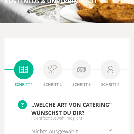
KOSTENLOS & UNVERBINDLICH
SCHRITT 1
SCHRITT 2
SCHRITT 3
SCHRITT 4
?
„WELCHE ART VON CATERING“
WÜNSCHST DU DIR?
(Mehrfachauswahl möglich)
Nichts ausgewählt