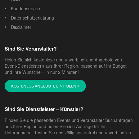
Vorteile eines Caterings:
Kundenservice
Datenschutzerklärung
- Sie sind nicht an ein Menü vom
Disclaimer
Restaurant gebunden
Jedes Restaurant bietet Ihnen eigene Menüvorschläge
Sind Sie Veranstalter?
an. Das kann eine Einschränkung für Personen mit
verschiedensten Nahrungsmittelunverträglichkeiten
Holen Sie sich kostenlose und unverbindliche Angebote von
Event-Dienstleistern aus Ihrer Region, passend auf Ihr Budget
darstellen.
und Ihre Wünsche – in nur 2 Minuten!
- Sie können eine beliebige Location
für Ihre Hochzeit auswählen
KOSTENLOS ANGEBOTE EINHOLEN >
Hoch oben auf einem Berg, an einem versteckten
Strand, in einem alten bezaubernden Wald oder auf
Sind Sie Dienstleister – Künstler?
einer alpinen Wiese. Für Caterer stellt das gar kein
Finden Sie die passenden Events und Veranstalter-Suchanfragen
Problem dar. Sie sind pünktlich am gewünschten Ort,
aus Ihrer Region und holen Sie sich Aufträge für Ihr
ungeachtet aller Umstände.
Unternehmen. Testen Sie uns völlig kostenfrei und unverbindlich.