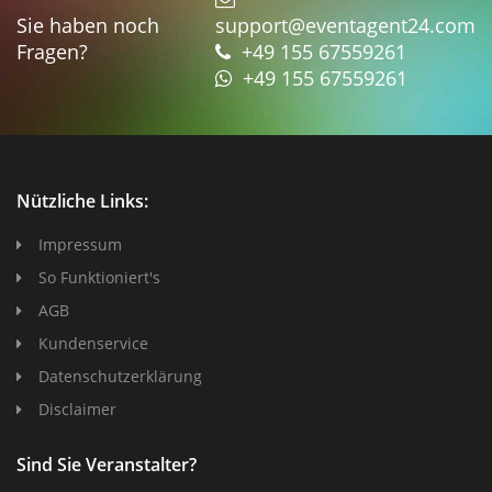
Sie haben noch
support@eventagent24.com
Fragen?
+49 155 67559261
+49 155 67559261
Nützliche Links:
Impressum
So Funktioniert's
AGB
Kundenservice
Datenschutzerklärung
Disclaimer
Sind Sie Veranstalter?