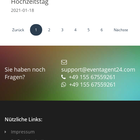
Hochzeitstag
2021-01-18
Zurück
1
2
3
4
5
6
Nächste
Sie haben noch
support@eventagent24.com
Fragen?
+49 155 67559261
+49 155 67559261
Nützliche Links:
Impressum