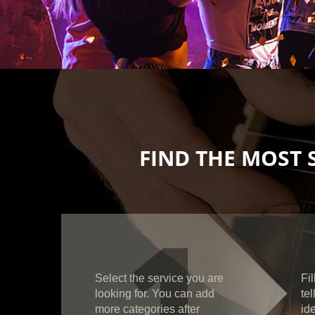
FIND THE MOST 
1
Select the service you are
Fil
looking for. You can add
te
more categories after
id