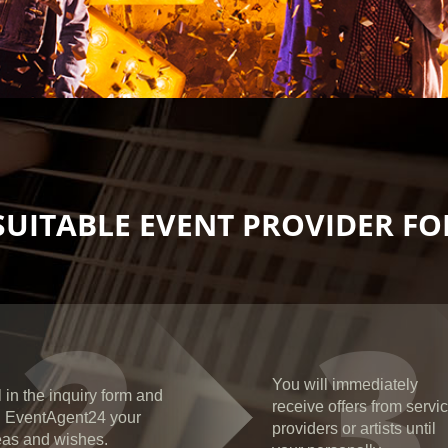
SUITABLE EVENT PROVIDER FOR
2
3
You will immediately
l in the inquiry form and
receive offers from servi
ll EventAgent24 your
providers or artists until
eas and wishes.