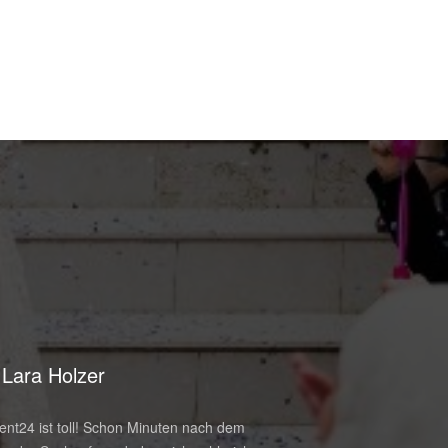
Lara Holzer
Paul Reiter
nt24 ist toll! Schon Minuten nach dem
Wow. Exakt wie es auf di