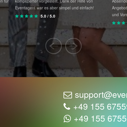
n für
komplizierter vorgestellt. Dank der Hilfe von
Absende
e
Eventagent war es aber simpel und einfach!
Angebot
und Vors
5.0
/ 5.0
support@eve
+49 155 675
+49 155 675