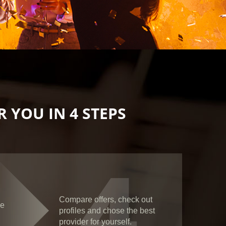
 YOU IN 4 STEPS
4
Compare offers, check out
ce
profiles and chose the best
provider for yourself.