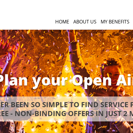
HOME
ABOUT US
MY BENEFITS
Plan your Open Ai
VER BEEN SO SIMPLE TO FIND SERVICE 
EE - NON-BINDING OFFERS IN JUST 2