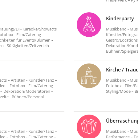
/Feuerwerk – Pyr
Kinderparty
Trauung)/DJ - Karaoke/Showacts
Musikband - Musik
Fotobox - Film/Catering –
Künstler/Fotograf
ichkeiten für Events/Blumen –
Gastro/Locations 
n - Süßigkeiten/Zeltverleih –
Dekoration/Kondit
Bühnen/Spielgerät
Kirche / Trau
ts – Artisten - Künstler/Tanz –
Musikband - Musi
eo – Fotobox - Film/Catering –
Fotobox - Film/Bl
n – Dekoration/Moderatoren –
Styling/Mode – B
yzelte - Bühnen/Personal –
Überraschun
ts – Artisten - Künstler/Tanz –
Musikband - Musik
eo – Fotobox - Film/Catering –
Performance – Da