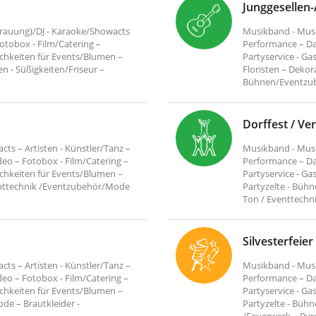
Junggesellen
Trauung)/DJ - Karaoke/Showacts
Musikband - Musik
Fotobox - Film/Catering –
Performance – Da
ichkeiten für Events/Blumen –
Partyservice - Ga
en - Süßigkeiten/Friseur –
Floristen – Dekora
Bühnen/Eventzube
Dorffest / Ve
ts – Artisten - Künstler/Tanz –
Musikband - Musik
eo – Fotobox - Film/Catering –
Performance – Da
ichkeiten für Events/Blumen –
Partyservice - Ga
venttechnik /Eventzubehör/Mode
Partyzelte - Büh
Ton / Eventtechn
Silvesterfeier
ts – Artisten - Künstler/Tanz –
Musikband - Musik
eo – Fotobox - Film/Catering –
Performance – Da
ichkeiten für Events/Blumen –
Partyservice - Ga
de – Brautkleider -
Partyzelte - Büh