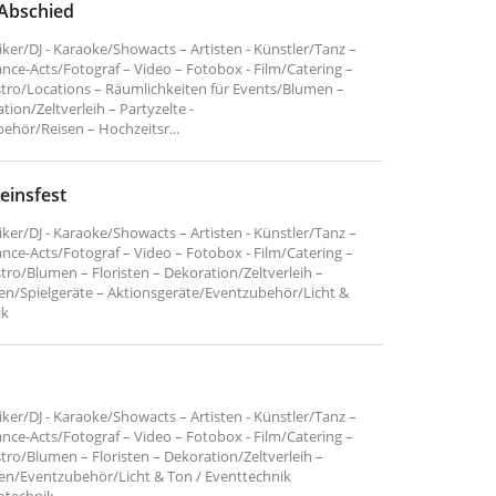
-Abschied
er/DJ - Karaoke/Showacts – Artisten - Künstler/Tanz –
nce-Acts/Fotograf – Video – Fotobox - Film/Catering –
stro/Locations – Räumlichkeiten für Events/Blumen –
tion/Zeltverleih – Partyzelte -
hör/Reisen – Hochzeitsr...
reinsfest
er/DJ - Karaoke/Showacts – Artisten - Künstler/Tanz –
nce-Acts/Fotograf – Video – Fotobox - Film/Catering –
stro/Blumen – Floristen – Dekoration/Zeltverleih –
nen/Spielgeräte – Aktionsgeräte/Eventzubehör/Licht &
ik
er/DJ - Karaoke/Showacts – Artisten - Künstler/Tanz –
nce-Acts/Fotograf – Video – Fotobox - Film/Catering –
stro/Blumen – Floristen – Dekoration/Zeltverleih –
nen/Eventzubehör/Licht & Ton / Eventtechnik