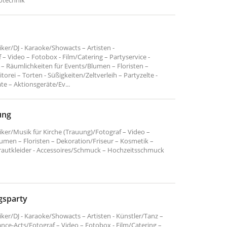
otechnik
er/DJ - Karaoke/Showacts – Artisten -
 – Video – Fotobox - Film/Catering – Partyservice -
– Räumlichkeiten für Events/Blumen – Floristen –
orei – Torten - Süßigkeiten/Zeltverleih – Partyzelte -
e – Aktionsgeräte/Ev...
ung
ker/Musik für Kirche (Trauung)/Fotograf – Video –
umen – Floristen – Dekoration/Friseur – Kosmetik –
rautkleider - Accessoires/Schmuck – Hochzeitsschmuck
gsparty
er/DJ - Karaoke/Showacts – Artisten - Künstler/Tanz –
nce-Acts/Fotograf – Video – Fotobox - Film/Catering –