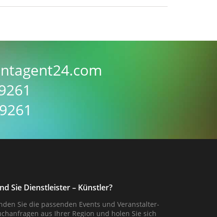
ntagent24.com
59261
59261
ind Sie Dienstleister – Künstler?
inden Sie die passenden Events und Veranstalter-
uchanfragen aus Ihrer Region und holen Sie sich