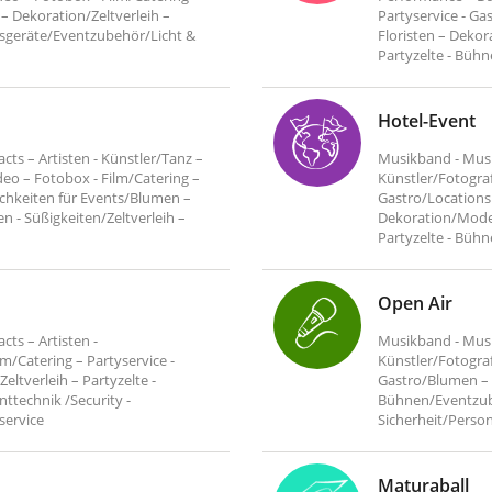
 – Dekoration/Zeltverleih –
Partyservice - Ga
nsgeräte/Eventzubehör/Licht &
Floristen – Dekor
Partyzelte - Bühne
Hotel-Event
ts – Artisten - Künstler/Tanz –
Musikband - Musik
eo – Fotobox - Film/Catering –
Künstler/Fotograf
ichkeiten für Events/Blumen –
Gastro/Locations 
n - Süßigkeiten/Zeltverleih –
Dekoration/Moder
Partyzelte - Bühne
Open Air
ts – Artisten -
Musikband - Musik
lm/Catering – Partyservice -
Künstler/Fotograf
eltverleih – Partyzelte -
Gastro/Blumen – F
ttechnik /Security -
Bühnen/Eventzube
tservice
Sicherheit/Persona
Maturaball