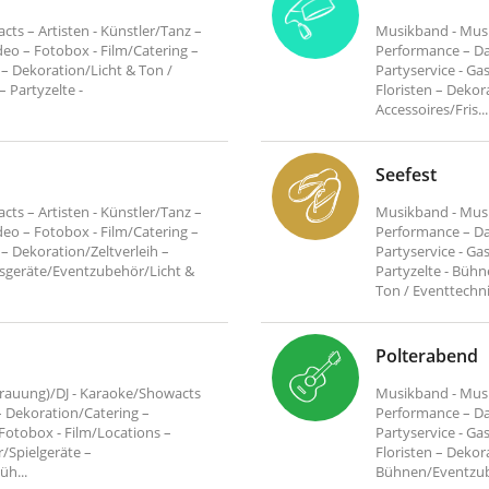
ts – Artisten - Künstler/Tanz –
Musikband - Musik
eo – Fotobox - Film/Catering –
Performance – Da
 – Dekoration/Licht & Ton /
Partyservice - Ga
 Partyzelte -
Floristen – Dekor
Accessoires/Fris...
Seefest
ts – Artisten - Künstler/Tanz –
Musikband - Musik
eo – Fotobox - Film/Catering –
Performance – Da
 – Dekoration/Zeltverleih –
Partyservice - Ga
nsgeräte/Eventzubehör/Licht &
Partyzelte - Büh
Ton / Eventtechn
Polterabend
Trauung)/DJ - Karaoke/Showacts
Musikband - Musik
 – Dekoration/Catering –
Performance – Da
 Fotobox - Film/Locations –
Partyservice - Ga
/Spielgeräte –
Floristen – Dekora
üh...
Bühnen/Eventzube