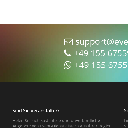
support@eve
+49 155 675
+49 155 675
Sind Sie Veranstalter?
S
Holen Sie sich kostenlose und unverbindliche
F
Angebote von Event-Dienstleistern aus Ihrer Region,
S