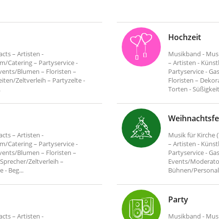
Hochzeit
ts – Artisten -
Musikband - Musi
lm/Catering – Partyservice -
– Artisten - Küns
vents/Blumen – Floristen –
Partyservice - Ga
ten/Zeltverleih – Partyzelte -
Floristen – Dekor
.
Torten - Süßigkei
Weihnachtsfe
ts – Artisten -
Musik für Kirche
lm/Catering – Partyservice -
– Artisten - Küns
vents/Blumen – Floristen –
Partyservice - Ga
Sprecher/Zeltverleih –
Events/Moderatore
 - Beg...
Bühnen/Personal – 
Party
ts – Artisten -
Musikband - Musik