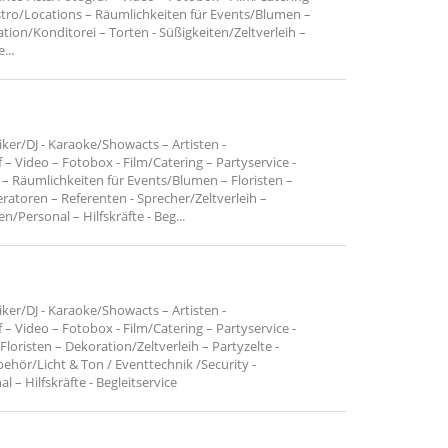
stro/Locations – Räumlichkeiten für Events/Blumen –
ation/Konditorei – Torten - Süßigkeiten/Zeltverleih –
...
er/DJ - Karaoke/Showacts – Artisten -
 – Video – Fotobox - Film/Catering – Partyservice -
– Räumlichkeiten für Events/Blumen – Floristen –
atoren – Referenten - Sprecher/Zeltverleih –
n/Personal – Hilfskräfte - Beg...
er/DJ - Karaoke/Showacts – Artisten -
 – Video – Fotobox - Film/Catering – Partyservice -
loristen – Dekoration/Zeltverleih – Partyzelte -
hör/Licht & Ton / Eventtechnik /Security -
l – Hilfskräfte - Begleitservice