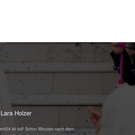
Lara Holzer
Paul Reiter
nt24 ist toll! Schon Minuten nach dem
Wow. Exakt wie es auf di