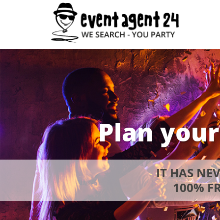
Plan your
IT HAS NE
100% FR