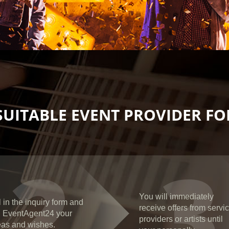
SUITABLE EVENT PROVIDER FOR
2
3
You will immediately
l in the inquiry form and
receive offers from servi
ll EventAgent24 your
providers or artists until
eas and wishes.