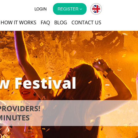
LOGIN
REGISTER
HOW IT WORKS
FAQ
BLOG
CONTACT US
w Festival
PROVIDERS!
 MINUTES