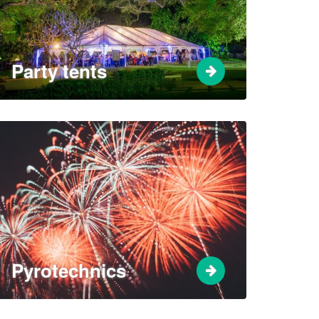
Party tents
Pyrotechnics