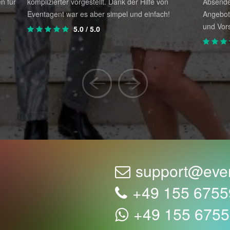
n für
komplizierter vorgestellt. Dank der Hilfe von
Absende
e
Eventagent war es aber simpel und einfach!
Angebot
und Vors
5.0
/ 5.0
support@eve
+49 155 675
+49 155 675