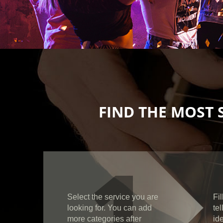
FIND THE MOST 
1
Select the service you are
Fil
looking for. You can add
te
more categories after
id