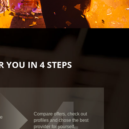
 YOU IN 4 STEPS
4
Compare offers, check out
ce
profiles and chose the best
provider for yourself.