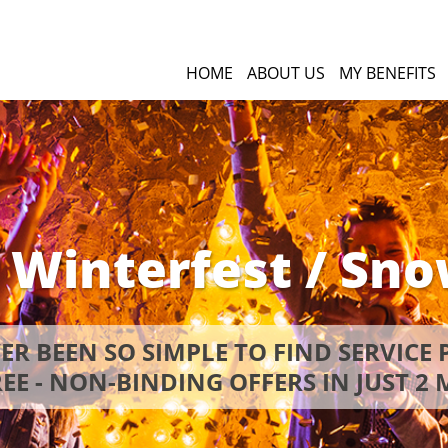
HOME
ABOUT US
MY BENEFITS
 Winterfest / Sno
VER BEEN SO SIMPLE TO FIND SERVICE 
EE - NON-BINDING OFFERS IN JUST 2